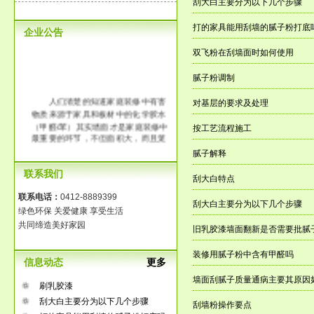
刮大白主要分为以下几个步骤
打的家具能用刮墙的腻子粉打底
企业公告
双飞粉在刮墙面时如何使用
腻子粉调制
人们清楚的知道家庭装修中有害
对基层的要求及处理
物质来源于家具和板材中的化学胶水
（甲醛/苯）其实墙面才是家庭装修中
按工艺流程施工
最重要的环节，不但面积大，而且笼
罩整个房间。传统大白工艺中含有大
腻子解释
量的化学胶水，它的释放时间长达3-8
联系我们
年，长时间在一个污染的环境中生
刮大白特点
活，那将是得多么可怕啊！
联系电话：
0412-8889399
刮大白主要分为以下几个步骤
绿色环保 关爱健康 享受生活
共同缔造美好家园
旧乳胶漆墙面翻新是否需要批腻
装修用腻子粉中含有甲醛吗
信息动态
更多
墙面刮腻子质量通病主要其原因
刷乳胶漆
刮大白主要分为以下几个步骤
刮墙粉操作要点