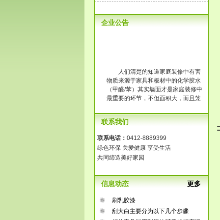
企业公告
人们清楚的知道家庭装修中有害
物质来源于家具和板材中的化学胶水
（甲醛/苯）其实墙面才是家庭装修中
最重要的环节，不但面积大，而且笼
罩整个房间。传统大白工艺中含有大
量的化学胶水，它的释放时间长达3-8
联系我们
年，长时间在一个污染的环境中生
活，那将是得多么可怕啊！
联系电话：
0412-8889399
绿色环保 关爱健康 享受生活
共同缔造美好家园
信息动态
更多
刷乳胶漆
刮大白主要分为以下几个步骤