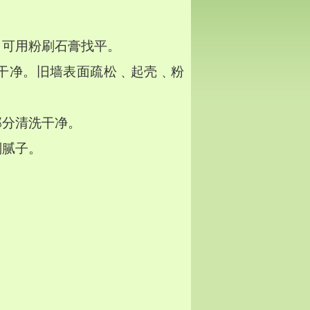
，可用粉刷石膏找平。
干净。旧墙表面疏松﹑起壳﹑粉
部分清洗干净。
刮腻子。