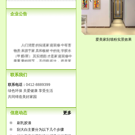
企业公告
爱美家刮墙粉实景效果
人们清楚的知道家庭装修中有害
物质来源于家具和板材中的化学胶水
（甲醛/苯）其实墙面才是家庭装修中
最重要的环节，不但面积大，而且笼
罩整个房间。传统大白工艺中含有大
量的化学胶水，它的释放时间长达3-8
联系我们
年，长时间在一个污染的环境中生
活，那将是得多么可怕啊！
联系电话：
0412-8889399
绿色环保 关爱健康 享受生活
共同缔造美好家园
信息动态
更多
刷乳胶漆
刮大白主要分为以下几个步骤