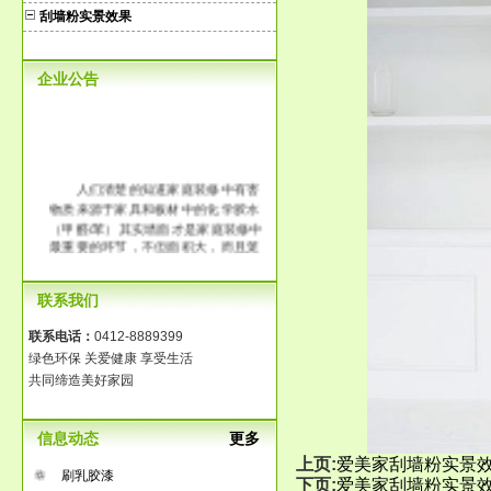
刮墙粉实景效果
企业公告
人们清楚的知道家庭装修中有害
物质来源于家具和板材中的化学胶水
（甲醛/苯）其实墙面才是家庭装修中
最重要的环节，不但面积大，而且笼
罩整个房间。传统大白工艺中含有大
量的化学胶水，它的释放时间长达3-8
联系我们
年，长时间在一个污染的环境中生
活，那将是得多么可怕啊！
联系电话：
0412-8889399
绿色环保 关爱健康 享受生活
共同缔造美好家园
信息动态
更多
上页:
爱美家刮墙粉实景
刷乳胶漆
下页:
爱美家刮墙粉实景