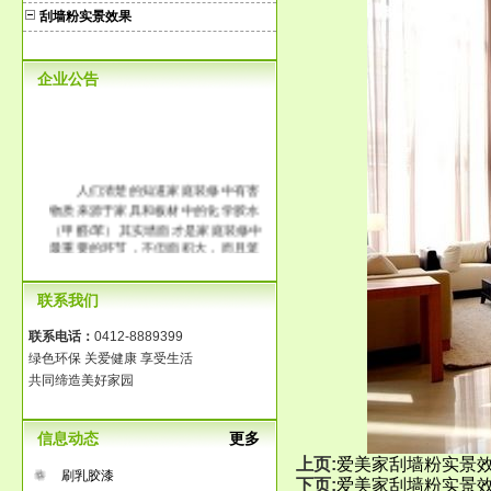
刮墙粉实景效果
企业公告
人们清楚的知道家庭装修中有害
物质来源于家具和板材中的化学胶水
（甲醛/苯）其实墙面才是家庭装修中
最重要的环节，不但面积大，而且笼
罩整个房间。传统大白工艺中含有大
量的化学胶水，它的释放时间长达3-8
联系我们
年，长时间在一个污染的环境中生
活，那将是得多么可怕啊！
联系电话：
0412-8889399
绿色环保 关爱健康 享受生活
共同缔造美好家园
信息动态
更多
上页:
爱美家刮墙粉实景
刷乳胶漆
下页:
爱美家刮墙粉实景