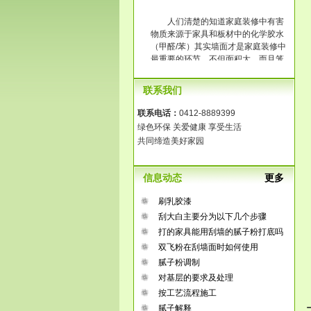
人们清楚的知道家庭装修中有害
物质来源于家具和板材中的化学胶水
（甲醛/苯）其实墙面才是家庭装修中
最重要的环节，不但面积大，而且笼
罩整个房间。传统大白工艺中含有大
量的化学胶水，它的释放时间长达3-8
联系我们
年，长时间在一个污染的环境中生
活，那将是得多么可怕啊！
联系电话：
0412-8889399
绿色环保 关爱健康 享受生活
共同缔造美好家园
信息动态
更多
刷乳胶漆
刮大白主要分为以下几个步骤
打的家具能用刮墙的腻子粉打底吗
双飞粉在刮墙面时如何使用
腻子粉调制
对基层的要求及处理
按工艺流程施工
腻子解释