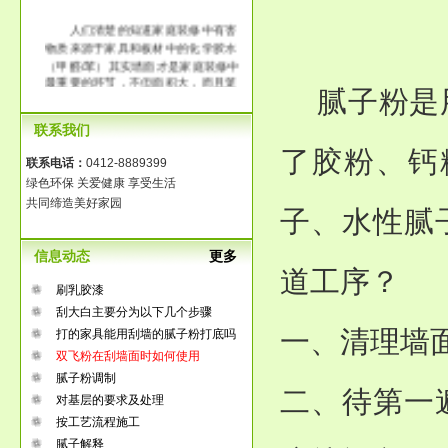
人们清楚的知道家庭装修中有害
物质来源于家具和板材中的化学胶水
（甲醛/苯）其实墙面才是家庭装修中
最重要的环节，不但面积大，而且笼
腻子粉是
罩整个房间。传统大白工艺中含有大
量的化学胶水，它的释放时间长达3-8
联系我们
年，长时间在一个污染的环境中生
活，那将是得多么可怕啊！
了胶粉、钙
联系电话：
0412-8889399
绿色环保 关爱健康 享受生活
共同缔造美好家园
子、水性腻
信息动态
更多
道工序？
刷乳胶漆
刮大白主要分为以下几个步骤
一、清理墙
打的家具能用刮墙的腻子粉打底吗
双飞粉在刮墙面时如何使用
腻子粉调制
二、待第一
对基层的要求及处理
按工艺流程施工
腻子解释