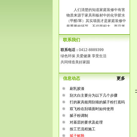
人们清楚的知道家庭装修中有害
物质来源于家具和板材中的化学胶水
（甲醛/苯）其实墙面才是家庭装修中
最重要的环节，不但面积大，而且笼
罩整个房间。传统大白工艺中含有大
量的化学胶水，它的释放时间长达3-8
联系我们
年，长时间在一个污染的环境中生
活，那将是得多么可怕啊！
联系电话：
0412-8889399
绿色环保 关爱健康 享受生活
共同缔造美好家园
信息动态
更多
刷乳胶漆
刮大白主要分为以下几个步骤
打的家具能用刮墙的腻子粉打底吗
双飞粉在刮墙面时如何使用
腻子粉调制
对基层的要求及处理
按工艺流程施工
腻子解释